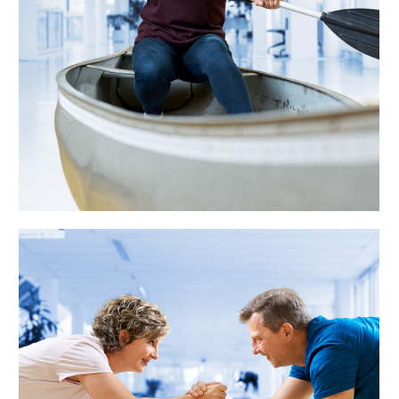
wieder auftanken.”
„Gemeinsam trainieren macht mehr
Spaß – deshalb stimme ich meinen
Dienstplan auf die Arbeitszeiten
meines Partners ab. Dank Flexteam
können wir so unsere freie Zeit
gemeinsam nutzen.”