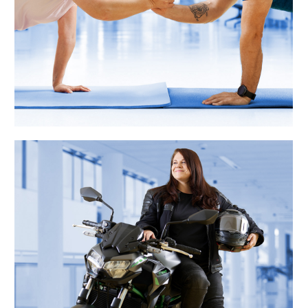
„In Herbst und Winter übernehme ich
extra Wochenenddienste – so rückt
meine neue Maschine im Frühjahr in
Reichweite. Mit dem Flexteam passe
ich meinen Dienstplan problemlos im
Flexbüro an.“