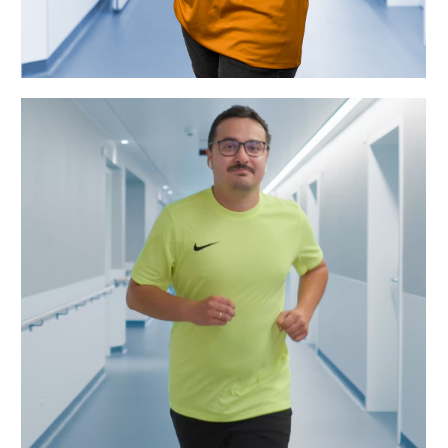
„Ich starte gern mit einer
Joggingrunde in den Tag – da passt der
Spätdienst perfekt. Dank Flexteam
kann ich meine Schichten so legen,
dass Sport und Job gut
zusammengehen.“