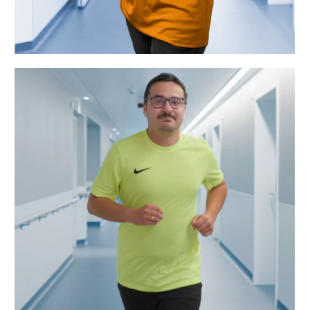
„Ich starte gern mit einer
Joggingrunde in den Tag – da passt der
Spätdienst perfekt. Dank Flexteam
kann ich meine Schichten so legen,
dass Sport und Job gut
zusammengehen.“