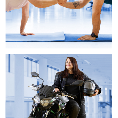
„In Herbst und Winter übernehme ich
extra Wochenenddienste – so rückt
meine neue Maschine im Frühjahr in
Reichweite. Mit dem Flexteam passe
ich meinen Dienstplan problemlos im
Flexbüro an.“