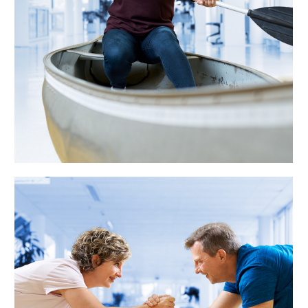
wieder auftanken.”
„Gemeinsam trainieren macht mehr
Spaß – deshalb stimme ich meinen
Dienstplan auf die Arbeitszeiten
meines Partners ab. Dank Flexteam
können wir so unsere freie Zeit
gemeinsam nutzen.”