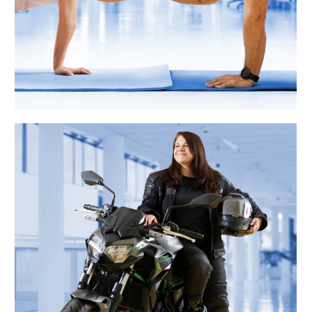
„In Herbst und Winter übernehme ich
extra Wochenenddienste – so rückt
meine neue Maschine im Frühjahr in
Reichweite. Mit dem Flexteam passe
ich meinen Dienstplan problemlos im
Flexbüro an.“