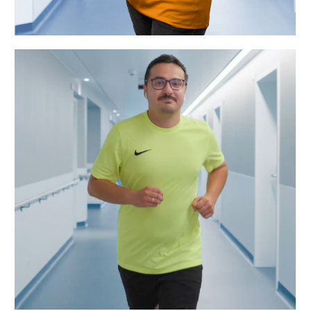
„Ich starte gern mit einer
Joggingrunde in den Tag – da passt der
Spätdienst perfekt. Dank Flexteam
kann ich meine Schichten so legen,
dass Sport und Job gut
zusammengehen.“