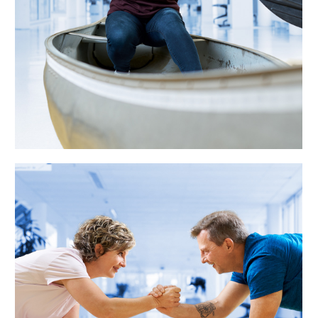
„Gemeinsam trainieren macht mehr
Spaß – deshalb stimme ich meinen
Dienstplan auf die Arbeitszeiten
meines Partners ab. Dank Flexteam
können wir so unsere freie Zeit
gemeinsam nutzen.”