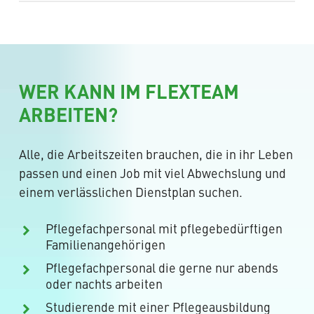
Minijobs zu arbeiten. Das FLEXTEAM ist der
Deinen Dienstplan stimmst du gemeinsam mit
ideale Nebenjob (520 Euro) für Studenten, da
dem Flexbüro optimal auf deine Bedürfnisse ab.
auch ein Einsatz mit wenigen Stunden möglich
Wir hören dir zu, lernen dich kennen und du
ist.
erzählst uns, was für dich wichtig ist. Bei Fragen
sind wir jederzeit persönlich für dich da. Du
WER KANN IM FLEXTEAM
benötigst eine individuelle Einarbeitung in
ARBEITEN?
bestimmten Fachbereichen, weil du länger aus
dem Job warst? Kein Problem, wir kümmern uns
Alle, die Arbeitszeiten brauchen, die in ihr Leben
darum!
passen und einen Job mit viel Abwechslung und
einem verlässlichen Dienstplan suchen.
Pflegefachpersonal mit pflegebedürftigen
Familienangehörigen
Pflegefachpersonal die gerne nur abends
oder nachts arbeiten
Studierende mit einer Pflegeausbildung