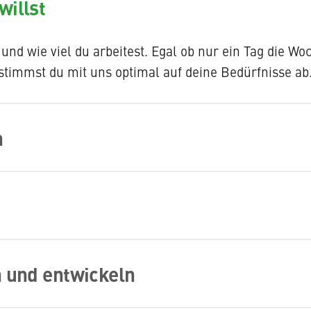
willst
nd wie viel du arbeitest. Egal ob nur ein Tag die Wo
stimmst du mit uns optimal auf deine Bedürfnisse ab
n
ereinbarte Arbeitszeit. Bereits 8 Wochen im Voraus w
stig deine Freizeit verplanen, ohne dass du einspring
n bist du im FLEXTEAM richtig. Durch den ständig w
n und entwickeln
en und auf den Stationen lernst du immer neue Team