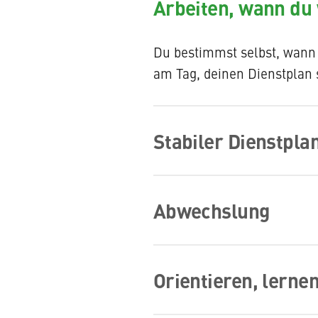
Arbeiten, wann du 
Du bestimmst selbst, wann u
am Tag, deinen Dienstplan 
Stabiler Dienstpla
Wir garantieren dir deine v
Abwechslung
wirst. So kannst du langfri
ist stabil.
Du magst Abwechslung? Dan
Orientieren, lerne
verschiedenen Fachbereich